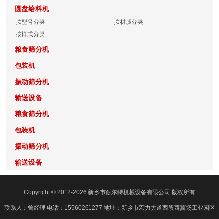
圆盘给料机
按型号分类
按材质分类
按样式分类
粮食筛分机
包装机
振动筛分机
输送设备
粮食筛分机
包装机
振动筛分机
输送设备
Copyright © 2012-2026 新乡市耐尔特机械设备有限公司 版权所有
联系人：曾经理 电话：15560261277 地址：新乡市宏力大道西段西冀场工业园区