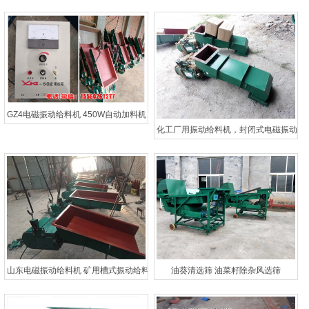
GZ4电磁振动给料机 450W自动加料机 振动喂料机
化工厂用振动给料机，封闭式电磁振动给
山东电磁振动给料机 矿用槽式振动给料机
油葵清选筛 油菜籽除杂风选筛