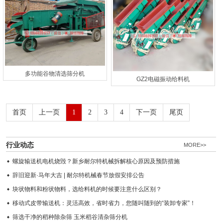
多功能谷物清选筛分机
GZ2电磁振动给料机
首页
上一页
1
2
3
4
下一页
尾页
行业动态
MORE>>
螺旋输送机电机烧毁？新乡耐尔特机械拆解核心原因及预防措施
辞旧迎新·马年大吉 | 耐尔特机械春节放假安排公告
块状物料和粉状物料，选给料机的时候要注意什么区别？
移动式皮带输送机：灵活高效，省时省力，您随叫随到的“装卸专家”！
筛选干净的稻种除杂筛 玉米稻谷清杂筛分机