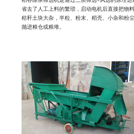
稻谷除杂筛选机是通过三层筛选+风选的原理达
省去了人工上料的繁琐，启动电机后直接把物
秸秆土块大杂，半粒、粉末、稻壳、小杂和粉
抛进粮仓或粮堆。