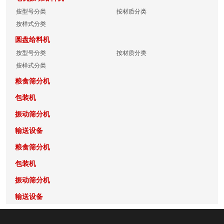
按型号分类
按材质分类
按样式分类
圆盘给料机
按型号分类
按材质分类
按样式分类
粮食筛分机
包装机
振动筛分机
输送设备
粮食筛分机
包装机
振动筛分机
输送设备