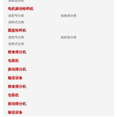
按材质分类
电机振动给料机
按型号分类
按材质分类
按样式分类
圆盘给料机
按型号分类
按材质分类
按样式分类
粮食筛分机
包装机
振动筛分机
输送设备
粮食筛分机
包装机
振动筛分机
输送设备