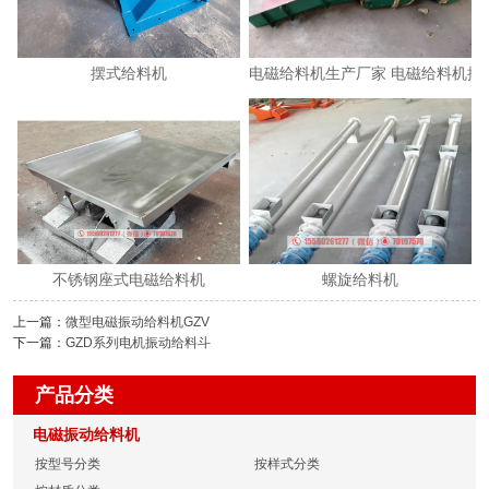
摆式给料机
电磁给料机生产厂家 电磁给料机控
不锈钢座式电磁给料机
螺旋给料机
上一篇：
微型电磁振动给料机GZV
下一篇：
GZD系列电机振动给料斗
产品分类
电磁振动给料机
按型号分类
按样式分类