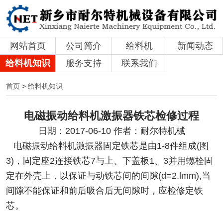
网站首页
公司简介
给料机
新闻动态
给料机知识
服务支持
联系我们
首页
>
给料机知识
电磁振动给料机激振器铁芯检修过程
日期：2017-06-10 作者：耐尔特机械
电磁振动给料机激振器固定铁芯是由1-8件组成(图
3)，固定座2连接铁芯7与上、下盖板1、3并用螺栓固
定在外壳上，以保证与动铁芯间的间隙(d=2.lmm),当
间隙不能保证和前后吸合后无间隙时，应检修定铁
芯。