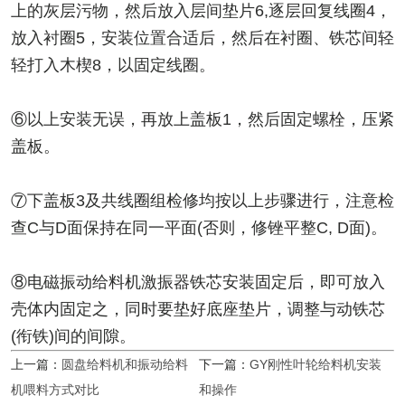
上的灰层污物，然后放入层间垫片6,逐层回复线圈4，
放入衬圈5，安装位置合适后，然后在衬圈、铁芯间轻
轻打入木楔8，以固定线圈。
⑥以上安装无误，再放上盖板1，然后固定螺栓，压紧
盖板。
⑦下盖板3及共线圈组检修均按以上步骤进行，注意检
查C与D面保持在同一平面(否则，修锉平整C, D面)。
⑧电磁振动给料机激振器铁芯安装固定后，即可放入
壳体内固定之，同时要垫好底座垫片，调整与动铁芯
(衔铁)间的间隙。
上一篇：
圆盘给料机和振动给料
下一篇：
GY刚性叶轮给料机安装
机喂料方式对比
和操作